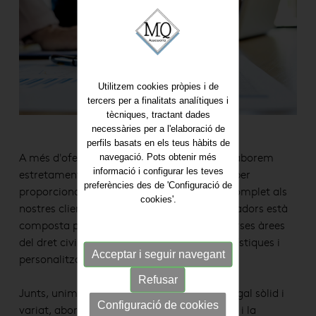
Utilitzem cookies pròpies i de
tercers per a finalitats analítiques i
tècniques, tractant dades
necessàries per a l'elaboració de
perfils basats en els teus hàbits de
navegació. Pots obtenir més
A més d'oferir assessoria civil integral, col·laborem
informació i configurar les teves
estretament amb despatxos especialitzats per
preferències des de 'Configuració de
proporcionar un enfocament encara més complet als
cookies'.
nostres clients. La nostra xarxa de col·laboradors està
composta per professionals experts en diverses àrees
del dret civil, permetent oferir solucions holístiques i
Acceptar i seguir navegant
personalitzades.
Refusar
Junts, unim forces per garantir un suport legal sòlid i
Configuració de cookies
variat, abordant cada cas amb l'experiència i la