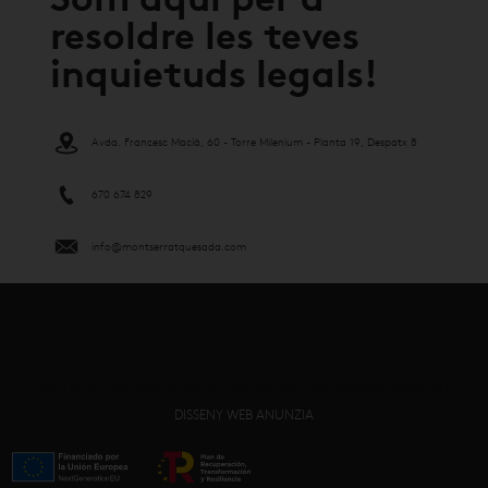
Som aquí per a
resoldre les teves
inquietuds legals!
Avda. Francesc Macià, 60 - Torre Milenium - Planta 19, Despatx 8
670 674 829
info@montserratquesada.com
AVÍS LEGAL
POLÍTICA DE PRIVACITAT
POLÍTICA DE COOKIES
MAPA WEB
DISSENY WEB ANUNZIA