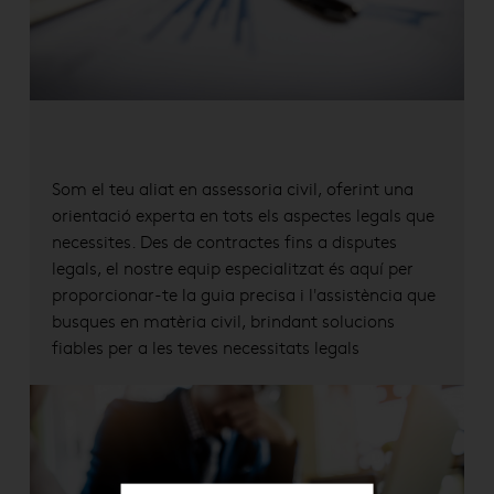
Som el teu aliat en assessoria civil, oferint una
orientació experta en tots els aspectes legals que
necessites. Des de contractes fins a disputes
legals, el nostre equip especialitzat és aquí per
proporcionar-te la guia precisa i l'assistència que
busques en matèria civil, brindant solucions
fiables per a les teves necessitats legals